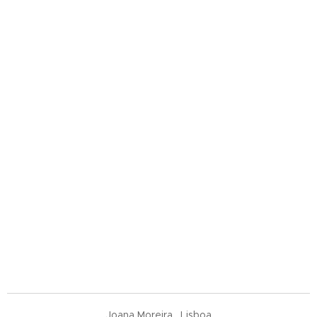
. Joana Moreira . Lisboa .